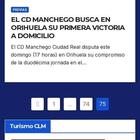
PREVIAS
EL CD MANCHEGO BUSCA EN
ORIHUELA SU PRIMERA VICTORIA
A DOMICILIO
El CD Manchego Ciudad Real disputa este
domingo (17 horas) en Orihuela su compromiso
de la duodécima jornada en el…
Paginación
1
…
74
75
de
Turismo CLM
entradas