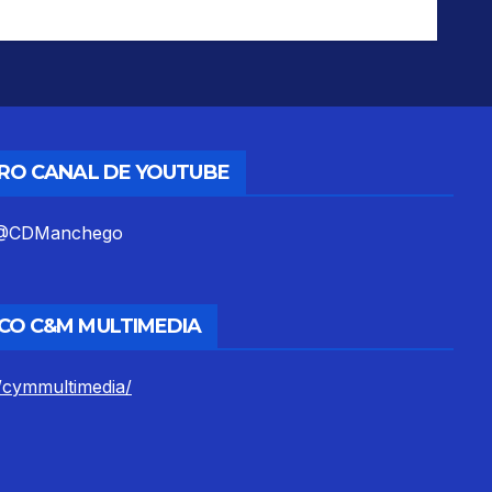
TRO CANAL DE YOUTUBE
m/@CDManchego
CO C&M MULTIMEDIA
/cymmultimedia/