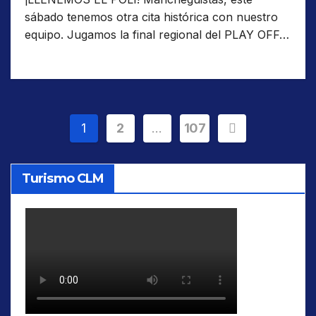
sábado tenemos otra cita histórica con nuestro
equipo. Jugamos la final regional del PLAY OFF…
Paginación
1
2
…
107
de
Turismo CLM
entradas