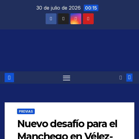
Saltar
30 de julio de 2026
00:15
al
contenido
PREVIAS
Nuevo desafío para el
Manchego en Vélez-