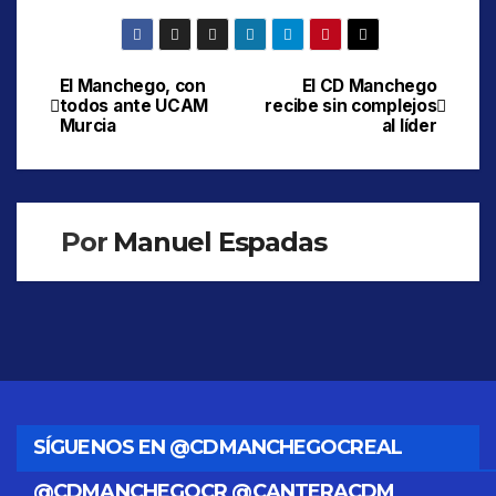
El Manchego, con
El CD Manchego
Navegación
todos ante UCAM
recibe sin complejos
Murcia
al líder
de
entradas
Por
Manuel Espadas
SÍGUENOS EN @CDMANCHEGOCREAL
@CDMANCHEGOCR @CANTERACDM