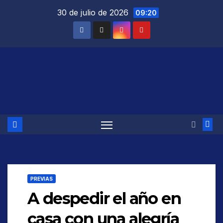
Saltar
30 de julio de 2026
09:20
al
contenido
PREVIAS
A despedir el año en
casa con una alegría