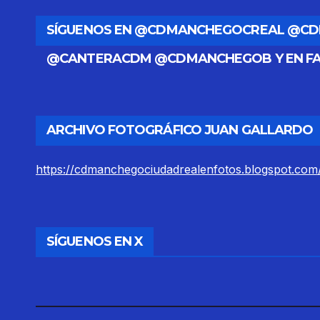
SÍGUENOS EN @CDMANCHEGOCREAL @C
@CANTERACDM @CDMANCHEGOB Y EN F
ARCHIVO FOTOGRÁFICO JUAN GALLARDO
https://cdmanchegociudadrealenfotos.blogspot.com
SÍGUENOS EN X