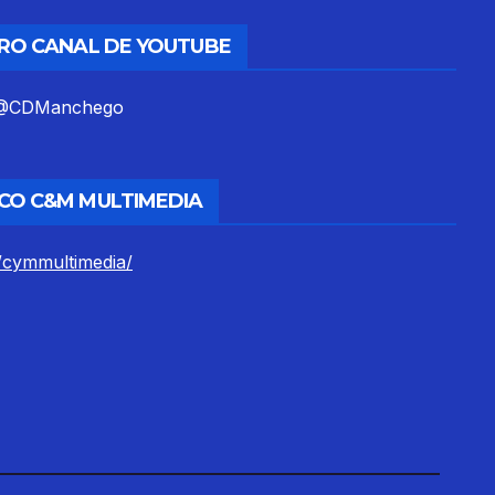
TRO CANAL DE YOUTUBE
m/@CDManchego
CO C&M MULTIMEDIA
/cymmultimedia/