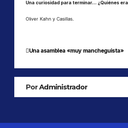
Una curiosidad para terminar… ¿Quiénes era
Oliver Kahn y Casillas.
Una asamblea «muy mancheguista»
Navegación
de
entradas
Por
Administrador