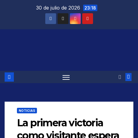
Saltar
30 de julio de 2026
23:18
al
contenido
NOTICIAS
La primera victoria
como visitante espera