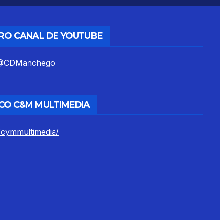
TRO CANAL DE YOUTUBE
m/@CDManchego
CO C&M MULTIMEDIA
/cymmultimedia/