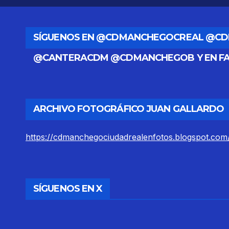
SÍGUENOS EN @CDMANCHEGOCREAL @C
@CANTERACDM @CDMANCHEGOB Y EN F
ARCHIVO FOTOGRÁFICO JUAN GALLARDO
https://cdmanchegociudadrealenfotos.blogspot.com
SÍGUENOS EN X