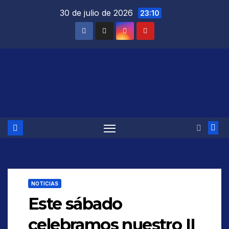
Saltar
30 de julio de 2026
23:10
al
contenido
NOTICIAS
Este sábado
celebramos nuestro II