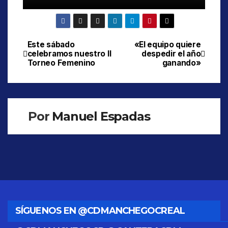
Este sábado
«El equipo quiere
Navegación
celebramos nuestro II
despedir el año
Torneo Femenino
ganando»
de
entradas
Por
Manuel Espadas
SÍGUENOS EN @CDMANCHEGOCREAL