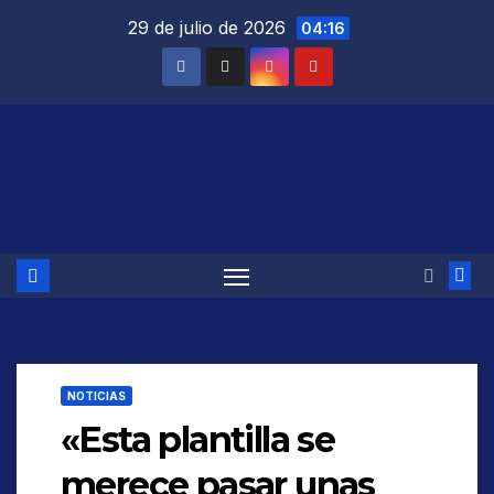
Saltar
29 de julio de 2026
04:16
al
contenido
NOTICIAS
«Esta plantilla se
merece pasar unas