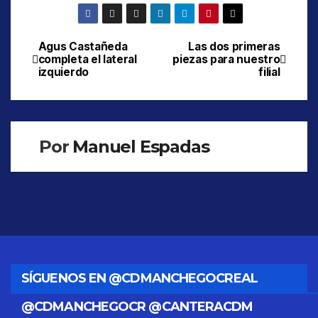
Agus Castañeda
Las dos primeras
Navegación
completa el lateral
piezas para nuestro
izquierdo
filial
de
entradas
Por
Manuel Espadas
SÍGUENOS EN @CDMANCHEGOCREAL
@CDMANCHEGOCR @CANTERACDM