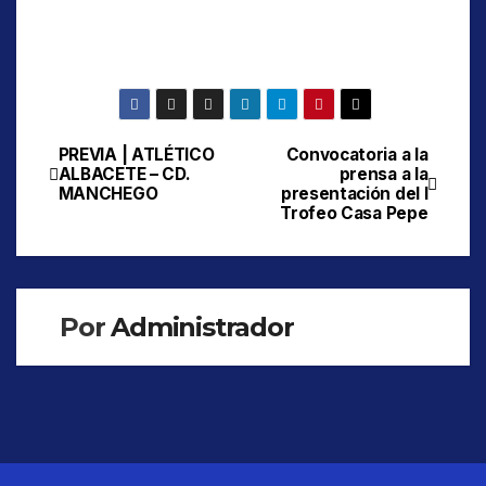
PREVIA | ATLÉTICO
Convocatoria a la
Navegación
ALBACETE – CD.
prensa a la
MANCHEGO
presentación del I
de
Trofeo Casa Pepe
entradas
Por
Administrador