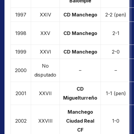
Balompié
1997
XXIV
CD Manchego
2-2 (pen)
1998
XXV
CD Manchego
2-1
1999
XXVI
CD Manchego
2-0
No
2000
–
–
disputado
CD
2001
XXVII
1-1 (pen)
Miguelturreño
Manchego
2002
XXVIII
Ciudad Real
1-0
CF