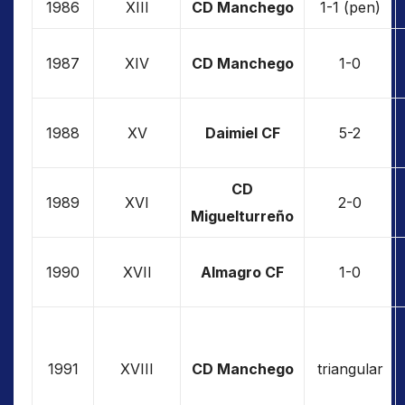
1986
XIII
CD Manchego
1-1 (pen)
1987
XIV
CD Manchego
1-0
1988
XV
Daimiel CF
5-2
CD
1989
XVI
2-0
Miguelturreño
1990
XVII
Almagro CF
1-0
1991
XVIII
CD Manchego
triangular