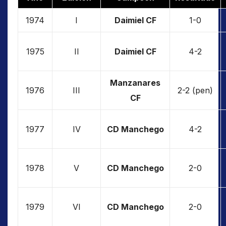
1974
I
Daimiel CF
1-0
1975
II
Daimiel CF
4-2
Manzanares
1976
III
2-2 (pen)
CF
1977
IV
CD Manchego
4-2
1978
V
CD Manchego
2-0
1979
VI
CD Manchego
2-0