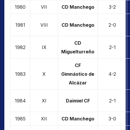
1980
VII
CD Manchego
3-2
1981
VIII
CD Manchego
2-0
CD
1982
IX
2-1
Miguelturreño
CF
1983
X
Gimnástico de
4-2
Alcázar
1984
XI
Daimiel CF
2-1
1985
XII
CD Manchego
3-0