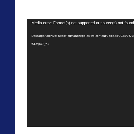
Reproductor
Media error: Format(s) not supported or source(s) not found
de
Descargar archivo: https://cdmanchego.es/wp-content/uploads/2024/05/
vídeo
63.mp4?_=1