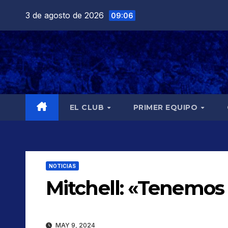
Saltar
3 de agosto de 2026
09:06
al
contenido
EL CLUB
PRIMER EQUIPO
NOTICIAS
Mitchell: «Tenemos
MAY 9, 2024