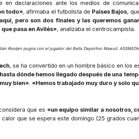
e en declaraciones ante los medios de comunicac
on todo»
, afirmaba el futbolista de
Países Bajos
, qu
uí, pero son dos finales y las queremos ganar l
 que pasa en Avilés»
, analizaba el centrocampista.
Van Rooijen pugna con el jugador del Betis Deportivo Mawuli. ASSMEDI
rech
, se ha convertido en un hombre básico en los
 hasta dónde hemos llegado después de una tempo
 muy bien»
.
«Hemos trabajado muy duro y solo qu
considera que es
«un equipo similar a nosotros, 
el calor que se espera este domingo (25 grados cua