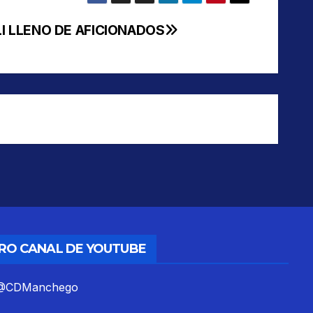
LI LLENO DE AFICIONADOS
TRO CANAL DE YOUTUBE
m/@CDManchego