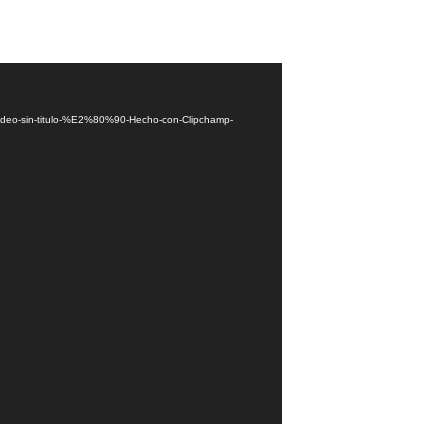
Video-sin-titulo-%E2%80%90-Hecho-con-Clipchamp-