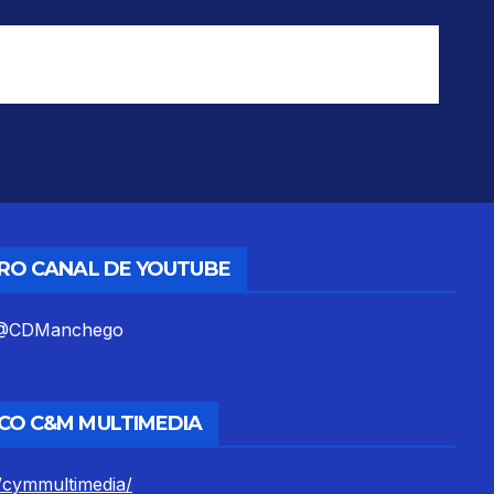
TRO CANAL DE YOUTUBE
m/@CDManchego
CO C&M MULTIMEDIA
/cymmultimedia/