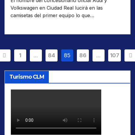
El nombre del concesionario oficial Audi y
Volkswagen en Ciudad Real lucirá en las
camisetas del primer equipo lo que…
Paginación
1
…
84
85
86
…
107
de
Turismo CLM
entradas