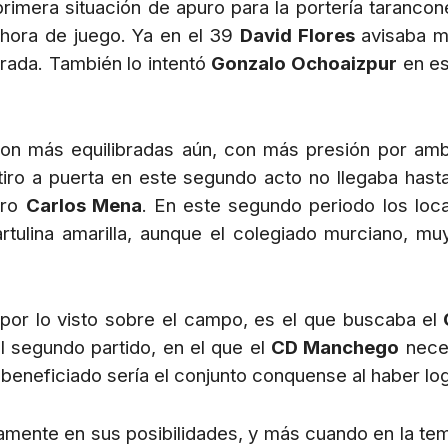
 primera situación de apuro para la portería taranc
 hora de juego. Ya en el 39
David Flores
avisaba m
rada. También lo intentó
Gonzalo
Ochoaizpur
en es
eron más equilibradas aún, con más presión por am
iro a puerta en este segundo acto no llegaba hasta
uro
Carlos Mena
. En este segundo periodo los loc
tulina amarilla, aunque el colegiado murciano, mu
, por lo visto sobre el campo, es el que buscaba el
el segundo partido, en el que el
CD Manchego
neces
beneficiado sería el conjunto conquense al haber log
mente en sus posibilidades, y más cuando en la temp