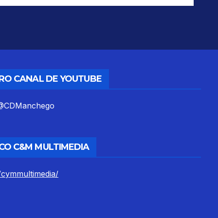
TRO CANAL DE YOUTUBE
m/@CDManchego
CO C&M MULTIMEDIA
/cymmultimedia/