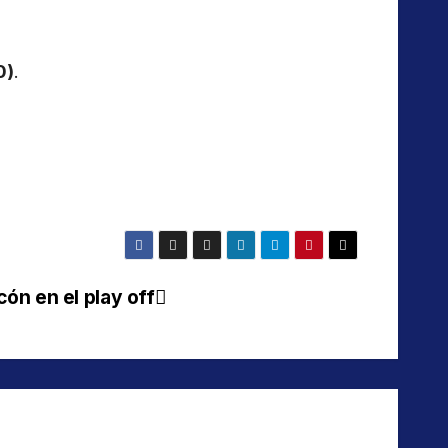
0)
.
ón en el play off