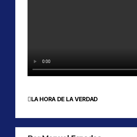
LA HORA DE LA VERDAD
Navegación
de
entradas