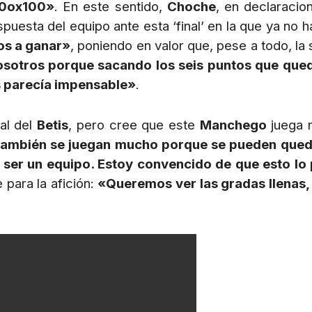
 20ox100»
. En este sentido,
Choche
, en declaracio
uesta del equipo ante esta ‘final’ en la que ya no h
os a ganar»
, poniendo en valor que, pese a todo, la
otros porque sacando los seis puntos que qued
s parecía impensable»
.
ial del
Betis
, pero cree que este
Manchego
juega m
también se juegan mucho porque se pueden queda
 y ser un equipo. Estoy convencido de que esto l
 para la afición:
«Queremos ver las gradas llenas,