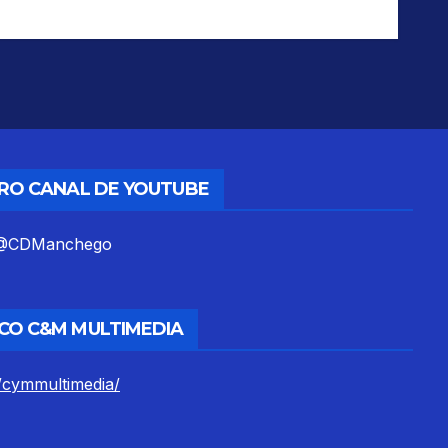
TRO CANAL DE YOUTUBE
m/@CDManchego
CO C&M MULTIMEDIA
/cymmultimedia/