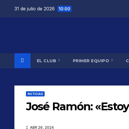
Saltar
31 de julio de 2026
10:00
al
contenido
EL CLUB
PRIMER EQUIPO
NOTICIAS
José Ramón: «Estoy
ABR 26, 2024