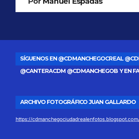
Por
Manuel Espadas
SÍGUENOS EN @CDMANCHEGOCREAL @C
@CANTERACDM @CDMANCHEGOB Y EN F
ARCHIVO FOTOGRÁFICO JUAN GALLARDO
https://cdmanchegociudadrealenfotos.blogspot.com