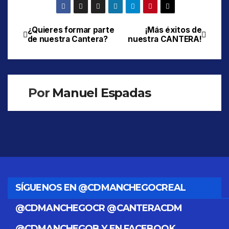
¿Quieres formar parte
¡Más éxitos de
Navegación
de nuestra Cantera?
nuestra CANTERA!
de
entradas
Por
Manuel Espadas
SÍGUENOS EN @CDMANCHEGOCREAL
@CDMANCHEGOCR @CANTERACDM
@CDMANCHEGOB Y EN FACEBOOK