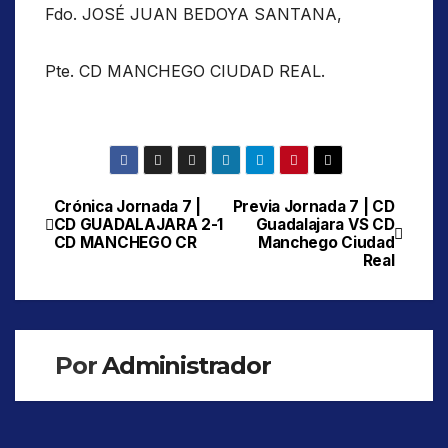
Fdo. JOSÉ JUAN BEDOYA SANTANA,
Pte. CD MANCHEGO CIUDAD REAL.
Crónica Jornada 7 |
Previa Jornada 7 | CD
Navegación
CD GUADALAJARA 2-1
Guadalajara VS CD
CD MANCHEGO CR
Manchego Ciudad
de
Real
entradas
Por
Administrador