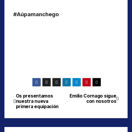
#Aúpamanchego
Os presentamos
Emilio Cornago sigue
Navegación
nuestra nueva
con nosotros
primera equipación
de
entradas