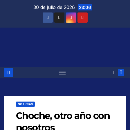
Saltar
30 de julio de 2026
23:06
al
contenido
NOTICIAS
Choche, otro año con
nosotros