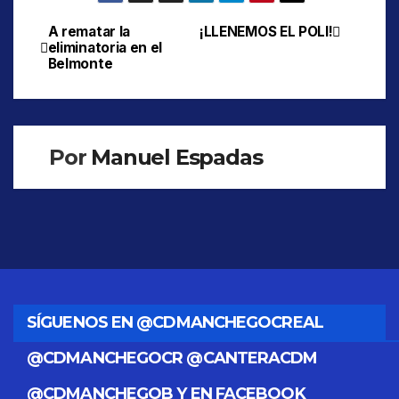
A rematar la
¡LLENEMOS EL POLI!
Navegación
eliminatoria en el
Belmonte
de
entradas
Por
Manuel Espadas
SÍGUENOS EN @CDMANCHEGOCREAL
@CDMANCHEGOCR @CANTERACDM
@CDMANCHEGOB Y EN FACEBOOK